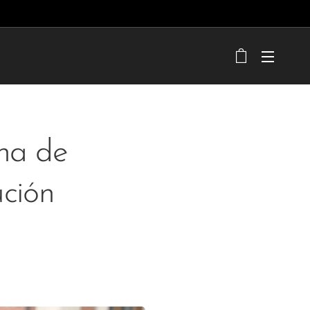
ina de
ución