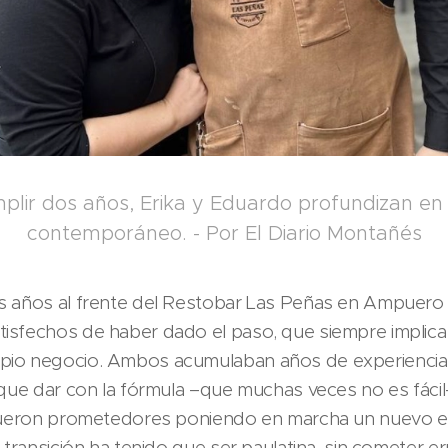
lir dos años, Erika y Eduardo profundizan en
contemporáneo. - Por El Diario Montañés
s años al frente del Restobar Las Peñas en Ampuero 
sfechos de haber dado el paso, que siempre implica v
pio negocio. Ambos acumulaban años de experiencia
que dar con la fórmula –que muchas veces no es fácil– 
fueron prometedores poniendo en marcha un nuevo esti
 transición ha tenido que ser paulatina, sin cometer err