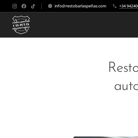
info@restobarlaspeñas.com
+34 94240
Resto
auto