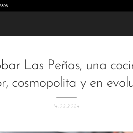
8598
bar Las Peñas, una coc
r, cosmopolita y en evol
14.02.2024