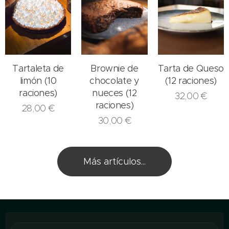
Tartaleta de
Brownie de
Tarta de Queso
limón (10
chocolate y
(12 raciones)
raciones)
nueces (12
32,00
€
raciones)
28,00
€
30,00
€
Más artículos...