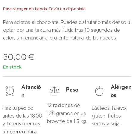
Para recoger en tienda. Envío no disponible.
Para adictos al chocolate. Puedes disfrutarlo más denso u
optar por una textura más fluida tras 10 segundos de
calor, sin renunciar al crujiente natural de las nueces.
30,00
€
En stock
Atenció
Alérgen
Peso
n
os
12 raciones
de
Haz tu pedido
Lácteos, huevo,
125 gramos en un
antes de las 18:00
gluten, frutos
brownie de 1,5 kg.
y
te enviaremos
secos y soja.
un correo para