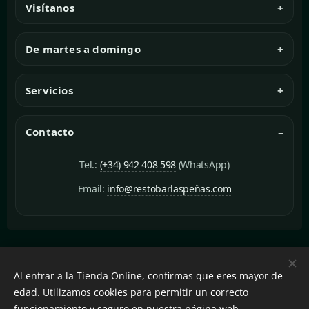
Visítanos
De martes a domingo
Servicios
Contacto
Tel.:
(+34) 942 408 598
(WhatsApp)
Email:
info@restobarlaspeñas.com
© 2025 Restobar Las Peñas -
Política de Privacidad
/
Términos y
Al entrar a la Tienda Online, confirmas que eres mayor de
Condiciones
/
Aviso Legal
edad. Utilizamos cookies para permitir un correcto
Cookies
funcionamiento y seguro en nuestra página web.