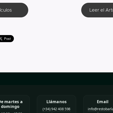
ículos
Leer el Ar
De martes a
Llámanos
Email
domingo
(+34) 942 408 598
info@restobarl