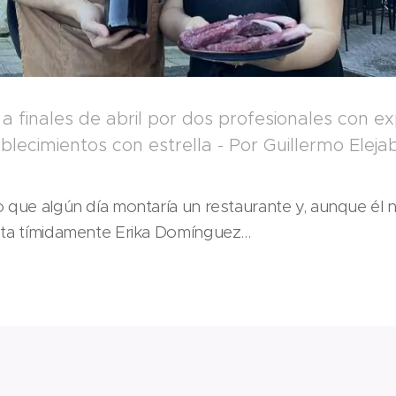
a finales de abril por dos profesionales con ex
blecimientos con estrella - Por Guillermo Elejab
 que algún día montaría un restaurante y, aunque él no
nta tímidamente Erika Domínguez...