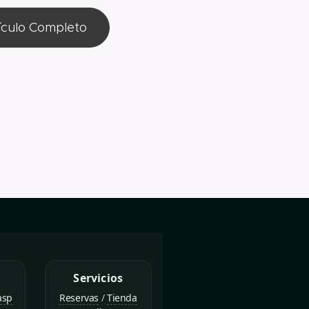
tículo Completo
Servicios
asp
Reservas
/
Tienda