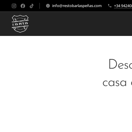
info@restobarlaspeñas.com
+34 94240
Desc
casa 