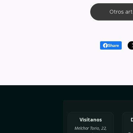
Otros art
Share
Visítanos
Melchor Torio, 22,