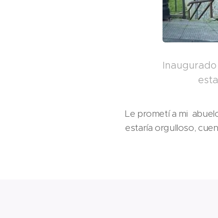
Inaugurado 
esta
Le prometí a mi abuelo
estaría orgulloso, cue